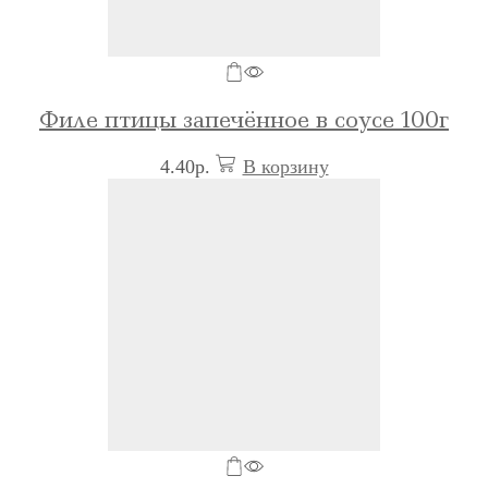
Филе птицы запечённое в соусе 100г
4.40
р.
В корзину